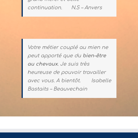
continuation.
N.S – Anvers
Votre métier couplé au mien ne
peut apporté que du
bien-être
au chevaux
. Je suis très
heureuse de pouvoir travailler
avec vous. A bientôt.
Isabelle
Bastaits – Beauvechain